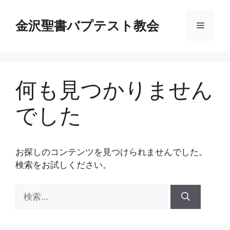
コ
ン
金沢聖書バプテスト教会
メ
テ
ン
ニ
ツ
へ
何も見つかりません
ス
ュ
キ
でした
ッ
ー
プ
お探しのコンテンツを見つけられませんでした。
検索をお試しください。
検
索: