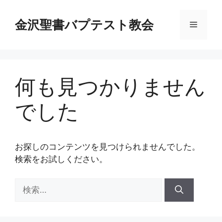
コ
ン
金沢聖書バプテスト教会
メ
テ
ン
ニ
ツ
へ
何も見つかりません
ス
ュ
キ
でした
ッ
ー
プ
お探しのコンテンツを見つけられませんでした。
検索をお試しください。
検
索: