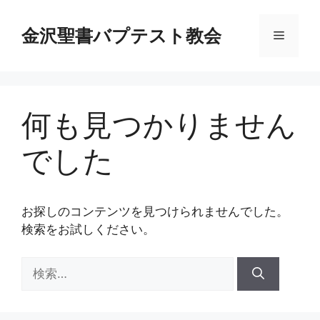
コ
ン
金沢聖書バプテスト教会
メ
テ
ン
ニ
ツ
へ
何も見つかりません
ス
ュ
キ
でした
ッ
ー
プ
お探しのコンテンツを見つけられませんでした。
検索をお試しください。
検
索: